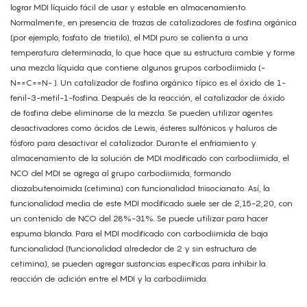
lograr MDI líquido fácil de usar y estable en almacenamiento.
Normalmente, en presencia de trazas de catalizadores de fosfina orgánica
(por ejemplo, fosfato de trietilo), el MDI puro se calienta a una
temperatura determinada, lo que hace que su estructura cambie y forme
una mezcla líquida que contiene algunos grupos carbodiimida (-
N==C==N- ). Un catalizador de fosfina orgánico típico es el óxido de 1-
fenil-3-metil-1-fosfina. Después de la reacción, el catalizador de óxido
de fosfina debe eliminarse de la mezcla. Se pueden utilizar agentes
desactivadores como ácidos de Lewis, ésteres sulfónicos y haluros de
fósforo para desactivar el catalizador. Durante el enfriamiento y
almacenamiento de la solución de MDI modificado con carbodiimida, el
NCO del MDI se agrega al grupo carbodiimida, formando
diazabutenoimida (cetimina) con funcionalidad triisocianato. Así, la
funcionalidad media de este MDI modificado suele ser de 2,15-2,20, con
un contenido de NCO del 28%-31%. Se puede utilizar para hacer
espuma blanda. Para el MDI modificado con carbodiimida de baja
funcionalidad (funcionalidad alrededor de 2 y sin estructura de
cetimina), se pueden agregar sustancias específicas para inhibir la
reacción de adición entre el MDI y la carbodiimida.