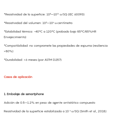
*Resistividad de la superficie: 10⁸–10¹¹ ω/SQ (IEC 60093)
*Resistividad del volumen: 10⁶–10⁹ ω·centímetro
*Estabilidad térmica: -40°C a 120°C (probado bajo 85°C/85%HR
Envejecimiento)
*Compatibilidad: no compromete las propiedades de espuma (resiliencia
>80%)
*Durabilidad: >6 meses (por ASTM D257)
Casos de aplicación
1. Embalaje de ssmartphone
Adición de 0.5–1.2% en peso de agente antistático compuesto
Resistividad de la superficie estabilizada a 10 ⁹ ω/SQ (Smith et al., 2018)