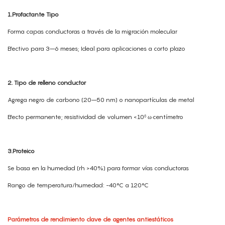
1.Profactante Tipo
Forma capas conductoras a través de la migración molecular
Efectivo para 3–6 meses; Ideal para aplicaciones a corto plazo
2. Tipo de relleno conductor
Agrega negro de carbono (20–50 nm) o nanopartículas de metal
Efecto permanente; resistividad de volumen <10⁶ ω·centímetro
3.Proteico
Se basa en la humedad (rh >40%) para formar vías conductoras
Rango de temperatura/humedad: -40°C a 120°C
Parámetros de rendimiento clave de agentes antiestáticos