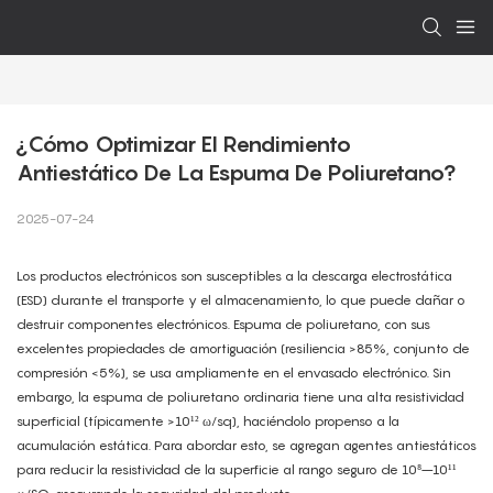
¿Cómo Optimizar El Rendimiento 
Antiestático De La Espuma De Poliuretano?
2025-07-24
Los productos electrónicos son susceptibles a la descarga electrostática
(ESD) durante el transporte y el almacenamiento, lo que puede dañar o
destruir componentes electrónicos. Espuma de poliuretano, con sus
excelentes propiedades de amortiguación (resiliencia >85%, conjunto de
compresión <5%), se usa ampliamente en el envasado electrónico. Sin
embargo, la espuma de poliuretano ordinaria tiene una alta resistividad
superficial (típicamente >10¹² ω/sq), haciéndolo propenso a la
acumulación estática. Para abordar esto, se agregan agentes antiestáticos
para reducir la resistividad de la superficie al rango seguro de 10⁸–10¹¹