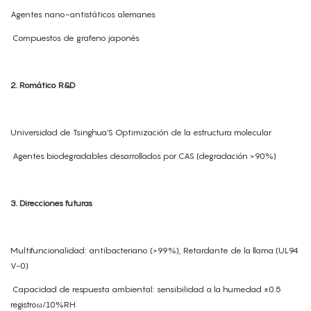
Agentes nano-antistáticos alemanes
Compuestos de grafeno japonés
2. Romático R&D
Universidad de Tsinghua’S Optimización de la estructura molecular
Agentes biodegradables desarrollados por CAS (degradación >90%)
3. Direcciones futuras
Multifuncionalidad: antibacteriano (>99%), Retardante de la llama (UL94
V-0)
Capacidad de respuesta ambiental: sensibilidad a la humedad ±0.5
registroω/10%RH