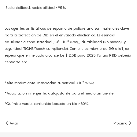
Sostenibilidad: reciclabilidad >95%
Los agentes antistáticos de espuma de poliuretano son materiales clave
para la protección de ESD en el envasado electrónica. Es esencial
equilibrar la conductividad (10⁸–10¹¹ ω/sq), durabilidad (>6 meses), y
seguridad (ROHS/Reach cumpliendo). Con el crecimiento de 5G e IoT, se
espera que el mercado alcance los $ 2.5B para 2025. Futuro R&D debería
centrarse en:
*Alto rendimiento: resistividad superficial <10⁷ ω/SQ
*Adaptación inteligente: autojustante para el medio ambiente
*Química verde: contenido basado en bio >30%
Aviar
Próximo