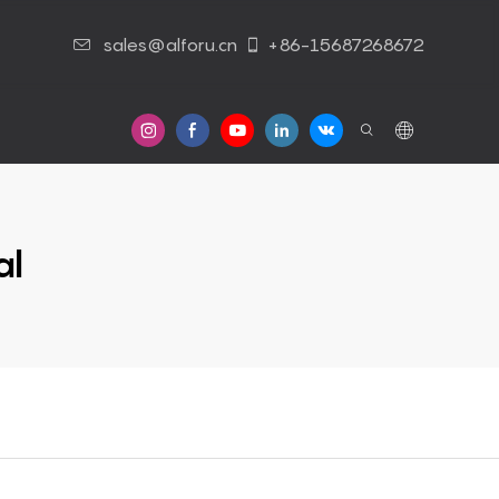
sales@alforu.cn
+86-15687268672
s
Contáctenos
al