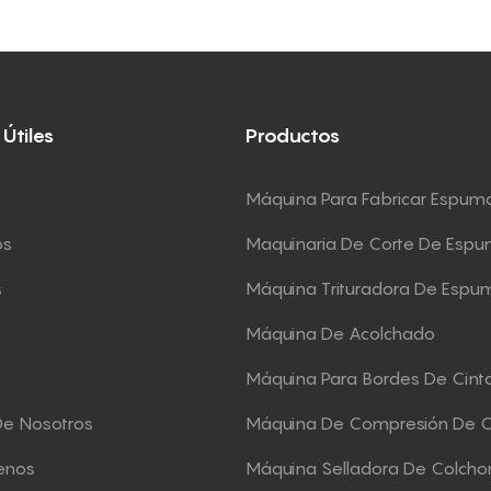
 Útiles
Productos
Máquina Para Fabricar Espum
os
Maquinaria De Corte De Esp
s
Máquina Trituradora De Espu
Máquina De Acolchado
Máquina Para Bordes De Cint
De Nosotros
Máquina De Compresión De 
enos
Máquina Selladora De Colcho