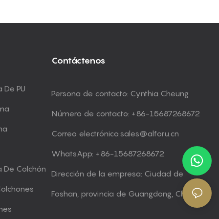
Contáctenos
a De PU
Persona de contacto: Cynthia Cheung
uma
Número de contacto: +86-15687268672
ma
Correo electrónico:
sales@alforu.cn
WhatsApp: +86-15687268672
a De Colchón
Dirección de la empresa: Ciudad de
Colchones
Foshan, provincia de Guangdong, China
nes