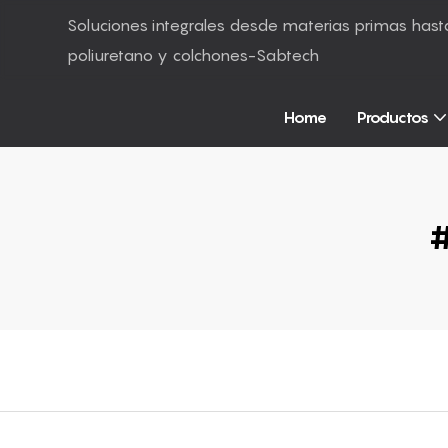
Soluciones integrales desde materias primas ha
poliuretano y colchones-Sabtech
Home
Productos
#