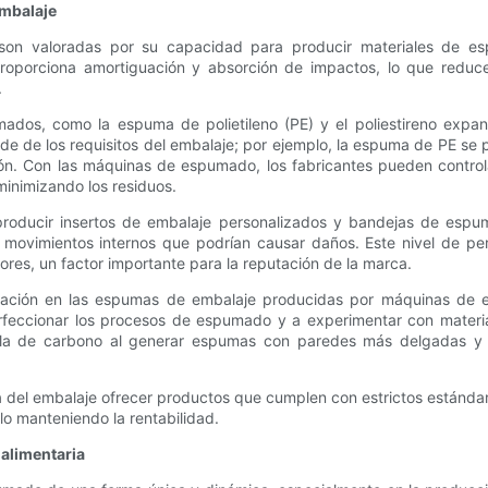
embalaje
 son valoradas por su capacidad para producir materiales de es
oporciona amortiguación y absorción de impactos, lo que reduce e
.
os, como la espuma de polietileno (PE) y el poliestireno expandid
e de los requisitos del embalaje; por ejemplo, la espuma de PE se p
sión. Con las máquinas de espumado, los fabricantes pueden controla
inimizando los residuos.
roducir insertos de embalaje personalizados y bandejas de espum
movimientos internos que podrían causar daños. Este nivel de pers
es, un factor importante para la reputación de la marca.
novación en las espumas de embalaje producidas por máquinas d
perfeccionar los procesos de espumado y a experimentar con mater
lla de carbono al generar espumas con paredes más delgadas y es
 del embalaje ofrecer productos que cumplen con estrictos estándare
lo manteniendo la rentabilidad.
 alimentaria