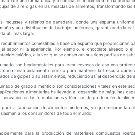
spumado de una forma única y dinámica, especialmente en la producc
ujas de aire o gas en las mezclas de alimentos, transformando las t
as, mousses y rellenos de panadería, donde una espuma uniforme 
o y una distribución de burbujas uniformes, garantizando la calida
da útil más larga.
recubrimientos comestibles a base de espuma que proporcionan bar
el sabor ni la apariencia. Por ejemplo, el chocolate aireado o
enido calórico, a la vez que se conservan sus ricos perfiles de sabo
pumado son fundamentales para crear envases de espuma protecto
 proporcionan aislamiento térmico para mantener la frescura duran
ados de golpes o aplastamientos, reduciendo así el desperdicio de a
spumado de grado alimenticio son consideraciones vitales en este se
plicaciones alimentarias ha llevado al desarrollo de máquinas cap
a innovación en las formulaciones y técnicas de producción de alimen
ra la fabricación de alimentos modernos, ya que mejoran la calida
tusiasman a los consumidores de todo el mundo.
ncipalmente para la producción de materiales compuestos ligeros