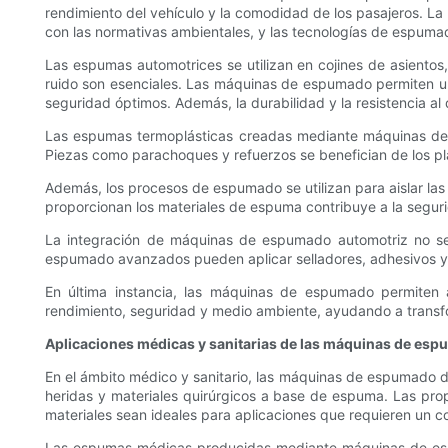
rendimiento del vehículo y la comodidad de los pasajeros. La 
con las normativas ambientales, y las tecnologías de espuma
Las espumas automotrices se utilizan en cojines de asientos
ruido son esenciales. Las máquinas de espumado permiten un 
seguridad óptimos. Además, la durabilidad y la resistencia al 
Las espumas termoplásticas creadas mediante máquinas de e
Piezas como parachoques y refuerzos se benefician de los plá
Además, los procesos de espumado se utilizan para aislar las 
proporcionan los materiales de espuma contribuye a la segurid
La integración de máquinas de espumado automotriz no se l
espumado avanzados pueden aplicar selladores, adhesivos y e
En última instancia, las máquinas de espumado permiten a
rendimiento, seguridad y medio ambiente, ayudando a transf
Aplicaciones médicas y sanitarias de las máquinas de es
En el ámbito médico y sanitario, las máquinas de espumado de
heridas y materiales quirúrgicos a base de espuma. Las prop
materiales sean ideales para aplicaciones que requieren un 
Las espumas médicas producidas mediante máquinas de espum