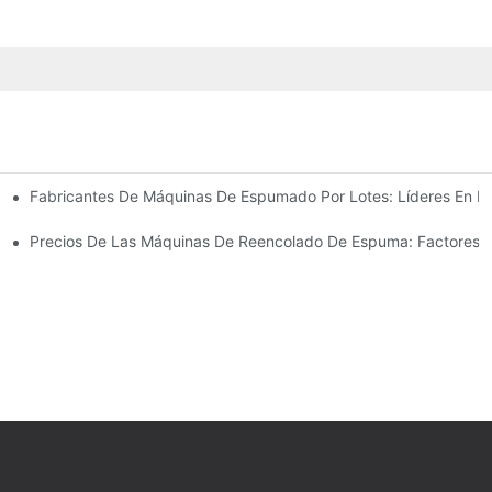
Fabricantes De Máquinas De Espumado Por Lotes: Líderes En La
ión De Espuma
ión De Espuma De Alta Calidad
Precios De Las Máquinas De Reencolado De Espuma: Factores Qu