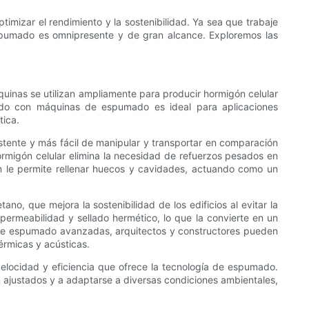
izar el rendimiento y la sostenibilidad. Ya sea que trabaje
 espumado es omnipresente y de gran alcance. Exploremos las
uinas se utilizan ampliamente para producir hormigón celular
creado con máquinas de espumado es ideal para aplicaciones
tica.
tente y más fácil de manipular y transportar en comparación
ormigón celular elimina la necesidad de refuerzos pesados ​​en
én le permite rellenar huecos y cavidades, actuando como un
 que mejora la sostenibilidad de los edificios al evitar la
ermeabilidad y sellado hermético, lo que la convierte en un
s de espumado avanzadas, arquitectos y constructores pueden
érmicas y acústicas.
 velocidad y eficiencia que ofrece la tecnología de espumado.
 ajustados y a adaptarse a diversas condiciones ambientales,