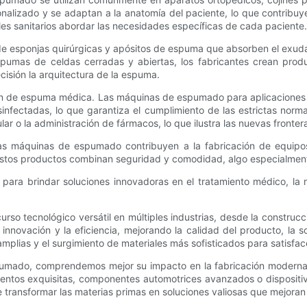
alizado y se adaptan a la anatomía del paciente, lo que contribuye
ales sanitarios abordar las necesidades específicas de cada paciente.
e esponjas quirúrgicas y apósitos de espuma que absorben el exud
espumas de celdas cerradas y abiertas, los fabricantes crean prod
sión la arquitectura de la espuma.
ción de espuma médica. Las máquinas de espumado para aplicaciones
fectadas, lo que garantiza el cumplimiento de las estrictas norma
r o la administración de fármacos, lo que ilustra las nuevas fronter
las máquinas de espumado contribuyen a la fabricación de equipo
. Estos productos combinan seguridad y comodidad, algo especialmente
ra brindar soluciones innovadoras en el tratamiento médico, la reh
so tecnológico versátil en múltiples industrias, desde la construc
innovación y la eficiencia, mejorando la calidad del producto, la s
plias y el surgimiento de materiales más sofisticados para satisfa
spumado, comprendemos mejor su impacto en la fabricación moderna 
imentos exquisitas, componentes automotrices avanzados o disposit
transformar las materias primas en soluciones valiosas que mejoran 