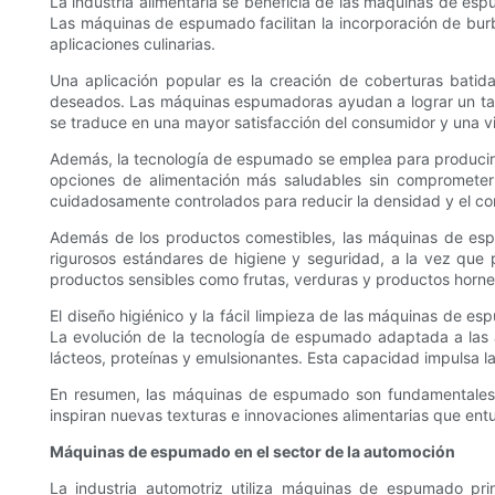
La industria alimentaria se beneficia de las máquinas de e
Las máquinas de espumado facilitan la incorporación de burb
aplicaciones culinarias.
Una aplicación popular es la creación de coberturas batid
deseados. Las máquinas espumadoras ayudan a lograr un tamañ
se traduce en una mayor satisfacción del consumidor y una vi
Además, la tecnología de espumado se emplea para producir 
opciones de alimentación más saludables sin comprometer 
cuidadosamente controlados para reducir la densidad y el cont
Además de los productos comestibles, las máquinas de es
rigurosos estándares de higiene y seguridad, a la vez que
productos sensibles como frutas, verduras y productos horne
El diseño higiénico y la fácil limpieza de las máquinas de e
La evolución de la tecnología de espumado adaptada a las a
lácteos, proteínas y emulsionantes. Esta capacidad impulsa l
En resumen, las máquinas de espumado son fundamentales pa
inspiran nuevas texturas e innovaciones alimentarias que en
Máquinas de espumado en el sector de la automoción
La industria automotriz utiliza máquinas de espumado pri