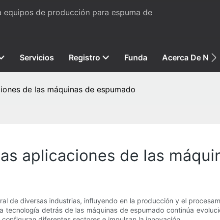
ta equipos de producción para espuma de
Servicios
Registro
Funda
Acerca De Nos
ciones de las máquinas de espumado
sas aplicaciones de las máqu
 de diversas industrias, influyendo en la producción y el procesam
, la tecnología detrás de las máquinas de espumado continúa evoluc
onfiguran diferentes sectores e impulsan la innovación.