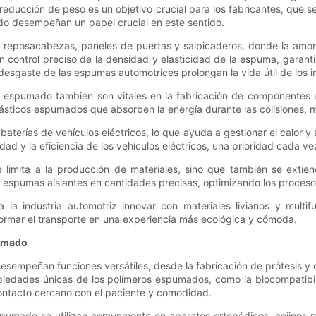
reducción de peso es un objetivo crucial para los fabricantes, que se
do desempeñan un papel crucial en este sentido.
, reposacabezas, paneles de puertas y salpicaderos, donde la amort
control preciso de la densidad y elasticidad de la espuma, garanti
desgaste de las espumas automotrices prolongan la vida útil de los in
spumado también son vitales en la fabricación de componentes est
sticos espumados que absorben la energía durante las colisiones, m
baterías de vehículos eléctricos, lo que ayuda a gestionar el calor 
ad y la eficiencia de los vehículos eléctricos, una prioridad cada v
imita a la producción de materiales, sino que también se extien
spumas aislantes en cantidades precisas, optimizando los procesos
 la industria automotriz innovar con materiales livianos y mult
ormar el transporte en una experiencia más ecológica y cómoda.
pumado
sempeñan funciones versátiles, desde la fabricación de prótesis y 
iedades únicas de los polímeros espumados, como la biocompatibili
contacto cercano con el paciente y comodidad.
ado se utilizan comúnmente en aparatos ortopédicos, cojines par