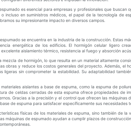
spumado es esencial para empresas y profesionales que buscan optim
s o incluso en suministros médicos, el papel de la tecnología de
ubramos su impresionante impacto en diversos campos.
espumado se encuentra en la industria de la construcción. Estas máq
iciencia energética de los edificios. El hormigón celular ligero 
 excelente aislamiento térmico, resistencia al fuego y absorción acús
mezcla de hormigón, lo que resulta en un material altamente consis
 las obras y reduce los costos generales del proyecto. Además, el h
ás ligeras sin comprometer la estabilidad. Su adaptabilidad tambi
eriales aislantes a base de espuma, como la espuma de poliuretano,
ctura de celdas cerradas de esta espuma ofrece propiedades de imp
ernos. Gracias a la precisión y el control que ofrecen las máquina
a base de espuma para satisfacer específicamente sus necesidades t
acterísticas físicas de los materiales de espuma, sino también de la
 las máquinas de espumado ayudan a cumplir plazos de construcción
 contemporáneas.