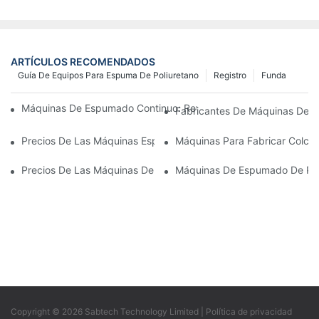
ARTÍCULOS RECOMENDADOS
Guía De Equipos Para Espuma De Poliuretano
Registro
Funda
Máquinas De Espumado Continuo: Revolucionando La Producc
Fabricantes De Máquinas De Es
Precios De Las Máquinas Espumadoras Por Lotes: ¿Qué Esperar
Máquinas Para Fabricar Colch
Precios De Las Máquinas De Reencolado De Espuma: Factores Q
Máquinas De Espumado De Poli
Copyright © 2026 Sabtech Technology Limited |
Política de privacidad