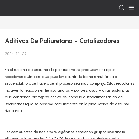
Aditivos De Poliuretano - Catalizadores
2024-11-29
En el sistema de espuma de poliuretano se producen múltiples
reacciones químicas, que pueden ocurrir de forma simultánea o
secuencial, lo que hace que el proceso sea muy complejo. Estas reacciones
incluyen la reacción entre isocianatos y polioles, agua y otras sustancias
que contienen hidrógeno activo, así como la autopolimerización de
isocianatos (que se observa comúnmente en la producción de espuma
rígida PIR).
Los compuestos de isocianato orgánicos contienen grupos isocianato
altamente insaturados (-N=C=O), lo que los hace químicamente