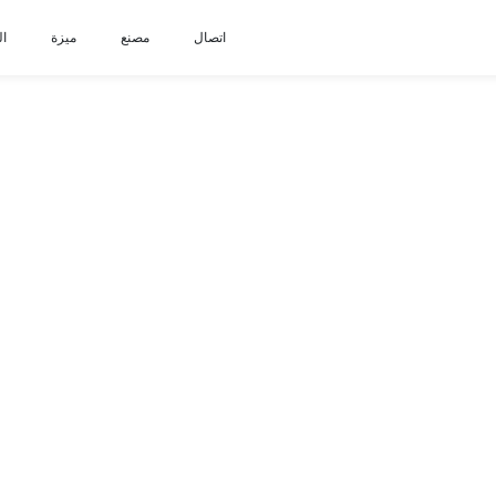
اتصال
مصنع
ميزة
ال
ا