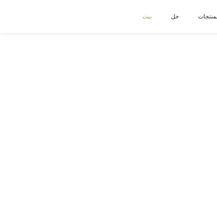
منتجات
حل
بيت
منذ 2009
لشركة المصنعة لآلة قطع الرغوة